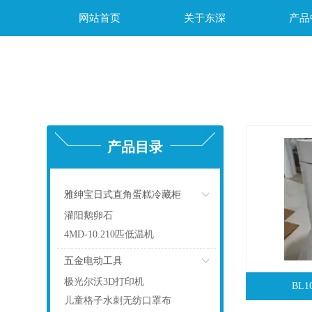
网站首页
关于东深
产品
产品目录
雅绅宝日式直角蛋糕冷藏柜
灌阳鹅卵石
4MD-10.210匹低温机
五金电动工具
极光尔沃3D打印机
BL
儿童格子水刺无纺口罩布