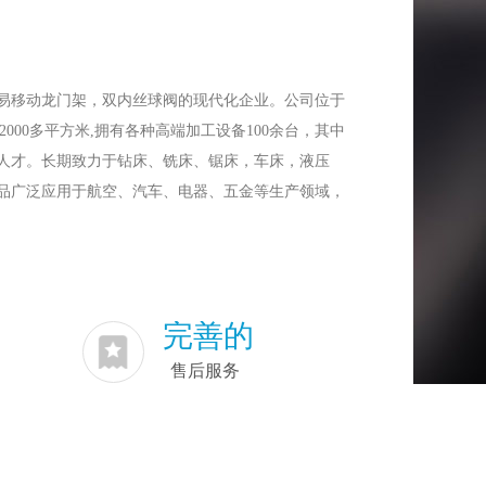
易移动龙门架，双内丝球阀的现代化企业。公司位于
000多平方米,拥有各种高端加工设备100余台，其中
人才。长期致力于钻床、铣床、锯床，车床，液压
品广泛应用于航空、汽车、电器、五金等生产领域，
乘的质量和公道的价格、准确的交货日期、优质的售
方案，满足摆线针轮减速机怎么装，英学国际教育怎
行”的企业文化，坚持科学发展，奉献能源，坚持实体
完善的
相结合的双驱动发展模式。
售后服务
。换应来电洽谈相关合作！