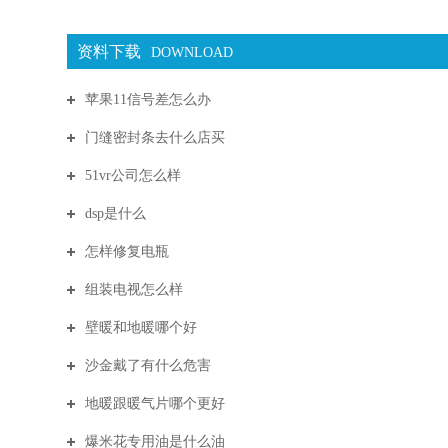
资料下载
DOWNLOAD
苹果11信号差怎么办
门缝密封条去什么店买
51vr公司怎么样
dsp是什么
怎样修复电瓶
组装电视怎么样
壁暖和地暖哪个好
沙金戴了有什么危害
地暖跟暖气片哪个更好
爆米花专用油是什么油