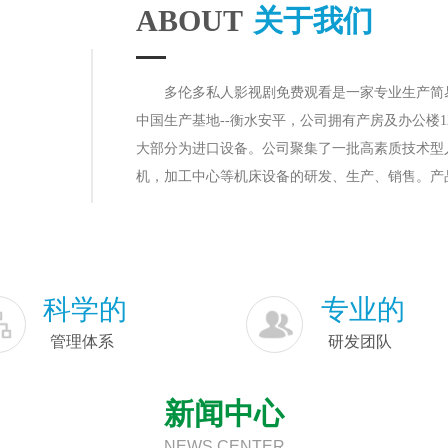
ABOUT
关于我们
多伦多私人影视剧免费观看是一家专业生产简
中国生产基地--衡水安平，公司拥有产房及办公楼12
大部分为进口设备。公司聚集了一批高素质技术型
机，加工中心等机床设备的研发、生产、销售。产
企业凭借现代化的管理，先进的高科技装备，以上
后服务。
多伦多私人影视剧免费观看提供优秀的系统和解决
么收费的相关需求解决。践行“立责于心，履责于
科学的
专业的
运营与资本运作相结合、内涵式发展与外延式扩张
管理体系
研发团队
公司联系人：黄跃名，联系电话：15229439738
新闻中心
NEWS CENTER