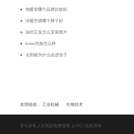
地暖管哪个品牌比较好
冷暖空调哪个牌子好
油封正反怎么安装图片
kones功放怎么样
太阳能为什么会进虫子
友情链接：
工业机械
生物技术
多伦多私人影视剧免费观看 @2022 版权所有