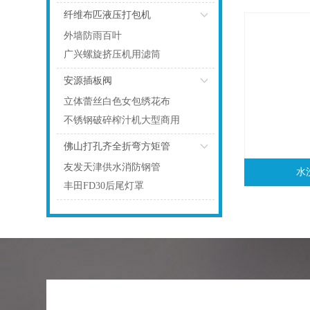
纤维布匹液压打包机
外墙防雨百叶
广兴螺旋挤压机用滤筒
安源插板阀
立体蕾丝白色女包绣花布
不锈钢破碎榨汁机大型商用
佛山打孔齐全折弯方矩管
友发天津供水消防钢管
水
丰田FD30后尾灯罩